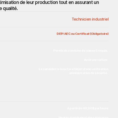
timisation de leur production tout en assurant un 
 qualité.
Technicien industriel
DEP/ AEC ou Certificat (Obligatoire)
Permis de conduire de classe 5 requis.  
Avoir une voiture  
Le candidat retenu fera l’objet d’une vérification 
administrative de sécurité.  
À partir de 40,00$ par heure
Heures supplémentaires majorées