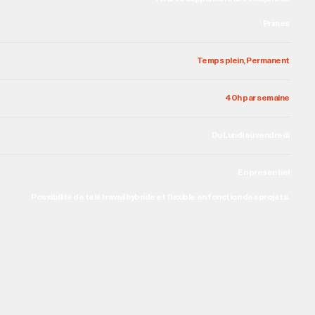
Primes
Temps plein, Permanent
40h par semaine
Du Lundi au vendredi
En présentiel
Possibilité de télétravail hybride et flexible en fonction des projets.