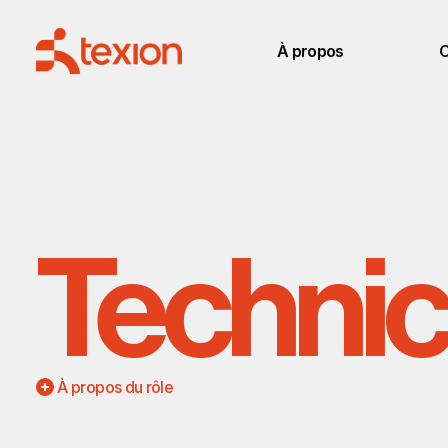
À propos
C
Technici
 À propos du rôle