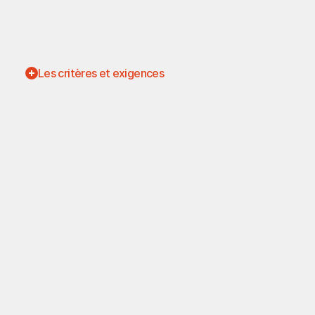
Assurer le respect des normes de sécurité et des procédur
Proposer des améliorations techniques pour optimiser l’eff
Agir en tant qu’ambassadeur TEXION chez les clients, en f
Rédiger des rapports d’intervention et documenter les tr
Les critères et exigences